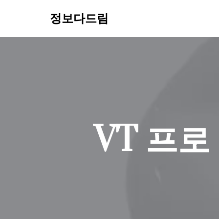
정보다드림
콘
텐
츠
로
건
너
뛰
기
VT 프로