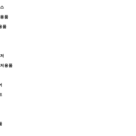
피스
완용품
용품
레저
레저용품
어
프
품