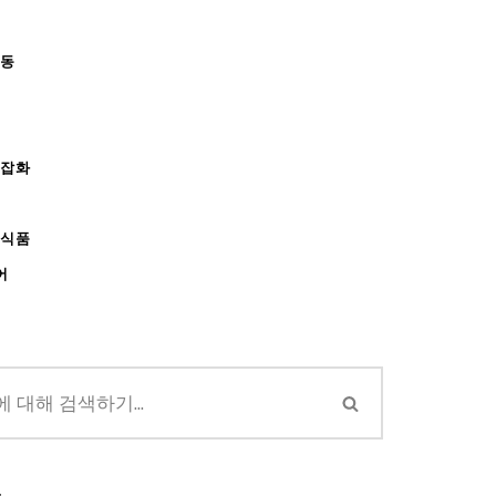
아동
/잡화
강식품
어