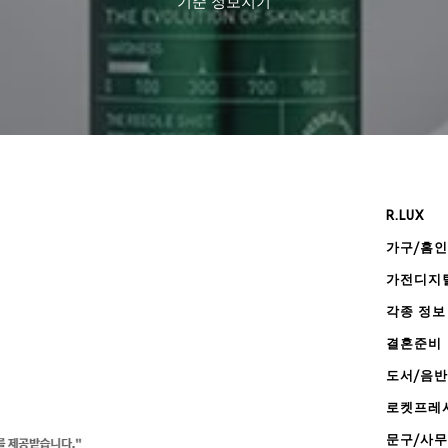
기준
정보지기
R.LUX
가구/홈
가전디지
각종 정보
결혼준비
도서/음반
로켓프레
문구/사