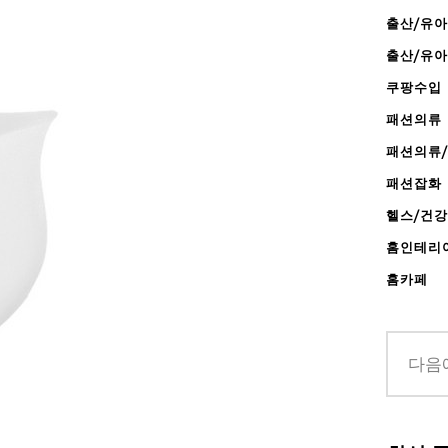
출산/유아
출산/유
쿠팡수입
패션의류
패션의류
패션잡화
헬스/건
홈인테리
홈카페