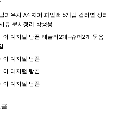
글
일파우치 A4 지퍼 파일백 5개입 컬러별 정리
서류 문서정리 학생용
어 디지털 탐폰-레귤러2개+슈퍼2개 묶음
입
데이 디지털 탐폰
데이 디지털 탐폰
데이 디지털 탐폰
댓글