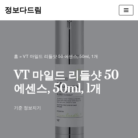
정보다드림
콘
텐
츠
로
건
너
홈
»
VT 마일드 리들샷 50 에센스, 50ml, 1개
뛰
기
VT 마일드 리들샷 50
에센스, 50ml, 1개
기준
정보지기