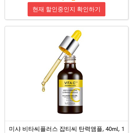
현재 할인중인지 확인하기
미샤 비타씨플러스 잡티씨 탄력앰플, 40ml, 1