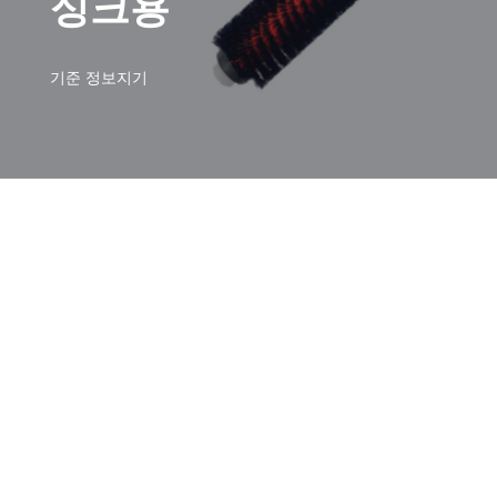
싱크용
기준
정보지기