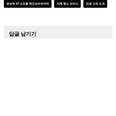
로보락 S7 소모품 메인브러쉬커버
자체 청소 브러시
진공 고속 도크
답글 남기기
이메일 주소는 공개되지 않습니다.
필수 필드는
*
로 표시됩니다
이름
*
이메일
*