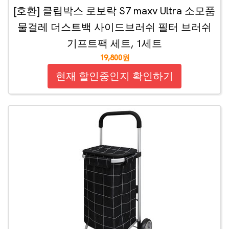
[호환] 클립박스 로보락 S7 maxv Ultra 소모품
물걸레 더스트백 사이드브러쉬 필터 브러쉬
기프트팩 세트, 1세트
19,800원
현재 할인중인지 확인하기