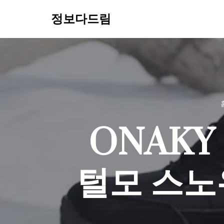
정보다드림
콘
텐
츠
로
건
너
뛰
기
ONAKY
털모 스노