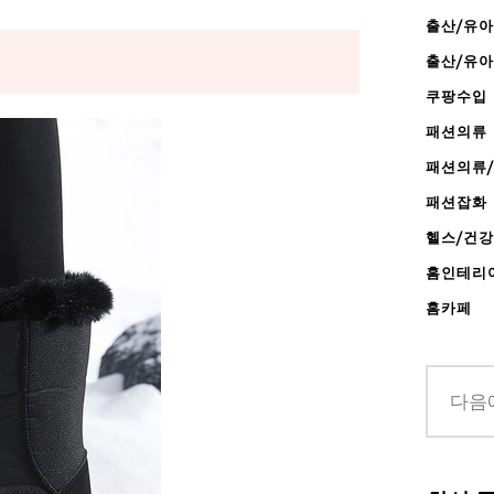
출산/유아
출산/유
쿠팡수입
패션의류
패션의류
패션잡화
헬스/건
홈인테리
홈카페