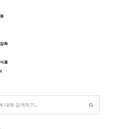
아동
/잡화
강식품
어