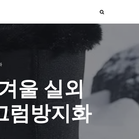
화
 겨울 실외
미끄럼방지화