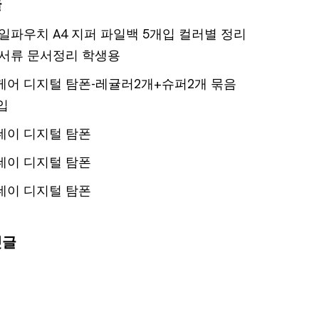
글
일파우치 A4 지퍼 파일백 5개입 컬러별 정리
서류 문서정리 학생용
어 디지털 탐폰-레귤러2개+슈퍼2개 묶음
입
데이 디지털 탐폰
데이 디지털 탐폰
데이 디지털 탐폰
댓글