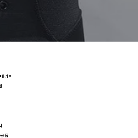
인테리어
털
시
무용품