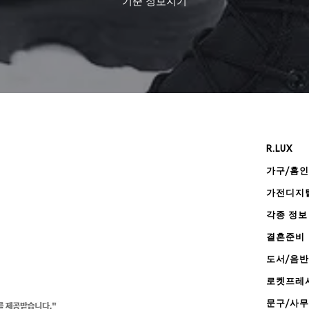
기준
정보지기
R.LUX
가구/홈
가전디지
각종 정보
결혼준비
도서/음반
로켓프레
문구/사