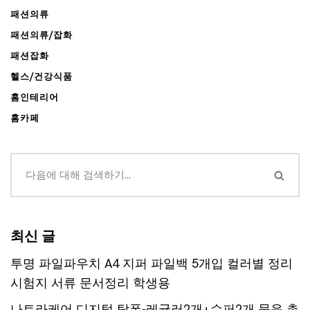
패션의류
패션의류/잡화
패션잡화
헬스/건강식품
홈인테리어
홈카페
최신 글
투명 파일파우치 A4 지퍼 파일백 5개입 컬러별 정리
시험지 서류 문서정리 학생용
나트라케어 디지털 탐폰-레귤러2개+슈퍼2개 묶음 총