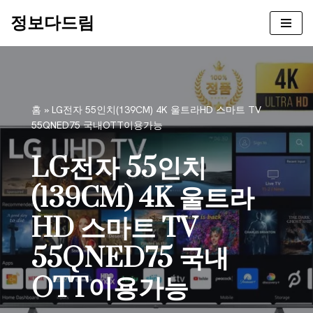
정보다드림
콘
텐
츠
로
건
홈
»
LG전자 55인치(139CM) 4K 울트라HD 스마트 TV
너
55QNED75 국내OTT이용가능
뛰
기
LG전자 55인치
(139CM) 4K 울트라
HD 스마트 TV
55QNED75 국내
OTT이용가능