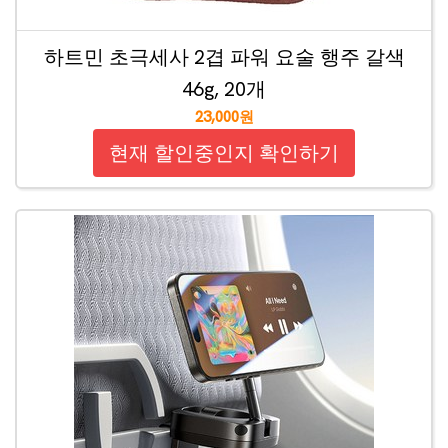
하트민 초극세사 2겹 파워 요술 행주 갈색
46g, 20개
23,000원
현재 할인중인지 확인하기