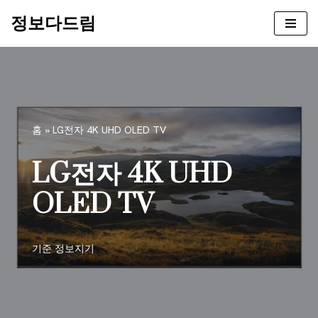
정보다드림
콘
텐
츠
로
건
너
홈
»
LG전자 4K UHD OLED TV
뛰
기
LG전자 4K UHD
OLED TV
기준
정보지기