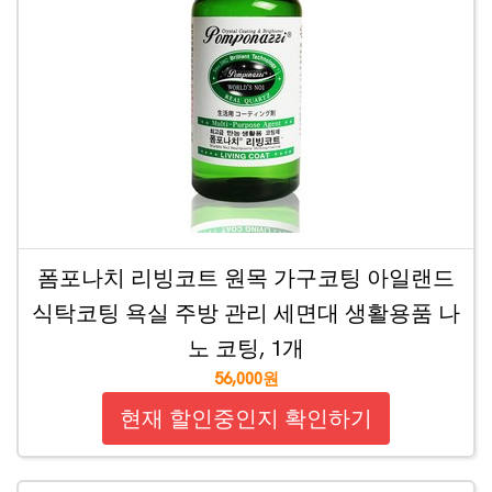
폼포나치 리빙코트 원목 가구코팅 아일랜드
식탁코팅 욕실 주방 관리 세면대 생활용품 나
노 코팅, 1개
56,000원
현재 할인중인지 확인하기