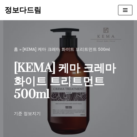
정보다드림
콘
텐
츠
로
건
홈
»
[KEMA] 케마 크레마 화이트 트리트먼트 500ml
너
뛰
[KEMA] 케마 크레마
기
화이트 트리트먼트
500ml
기준
정보지기