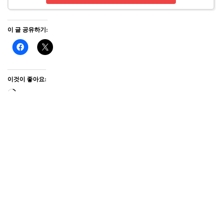
이 글 공유하기:
이것이 좋아요:
태그:
미백
박준뷰티랩 LPP 단백질 트리트먼트 리필
자유 라디칼 보호
케마 크레마 화이트 트리트먼트
피부톤 개선