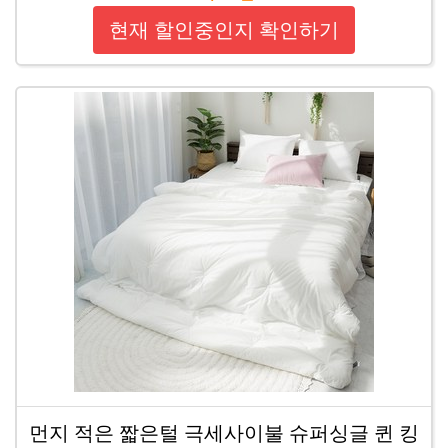
현재 할인중인지 확인하기
먼지 적은 짧은털 극세사이불 슈퍼싱글 퀸 킹