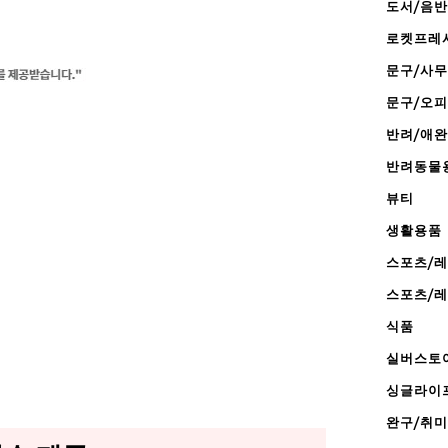
도서/음반
로켓프레
문구/사
문구/오
반려/애
반려동물
뷰티
생활용품
스포츠/
스포츠/
식품
실버스토
싱글라이
완구/취미