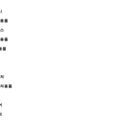
시
무용품
피스
완용품
용품
레저
레저용품
어
프