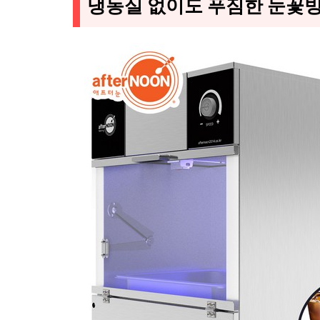
냉동실 없이도 푸짐한 눈꽃