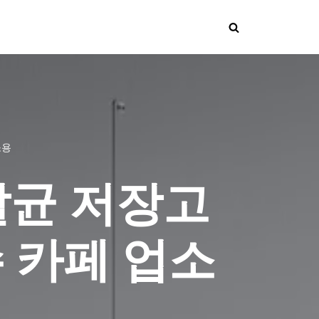
소용
V살균 저장고
 카페 업소