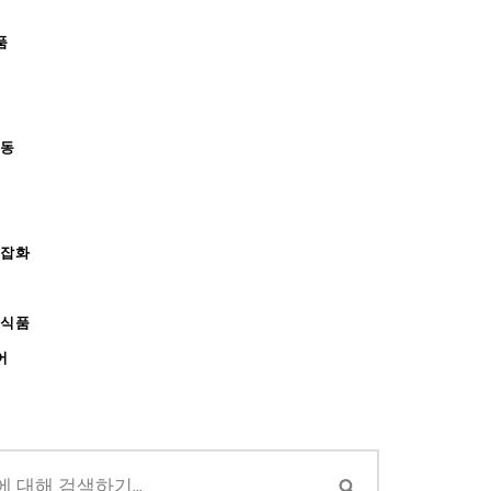
품
아동
/잡화
강식품
어