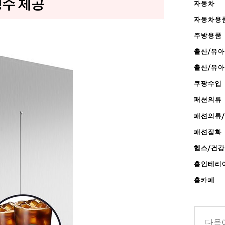
빙수 제공
자동차
자동차용
주방용품
출산/유아
출산/유
쿠팡수입
패션의류
패션의류
패션잡화
헬스/건
홈인테리
홈카페