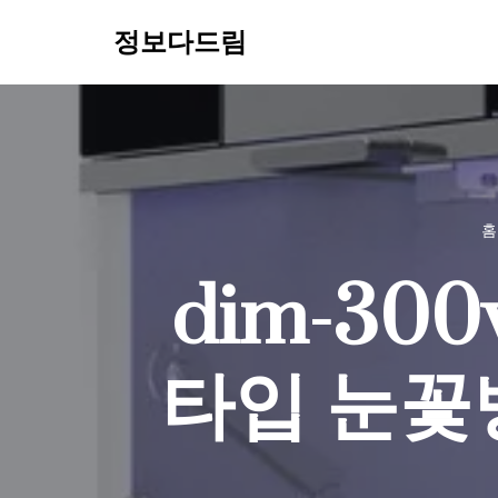
정보다드림
콘
텐
츠
로
건
너
홈
뛰
기
dim-30
타입 눈꽃