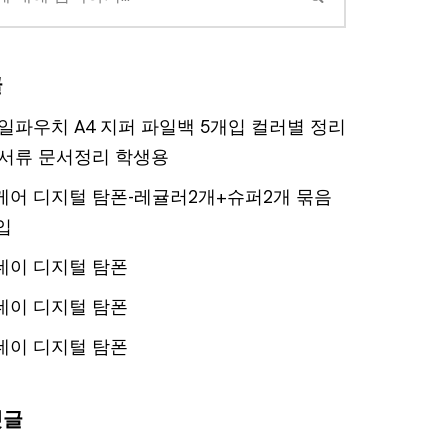
글
일파우치 A4 지퍼 파일백 5개입 컬러별 정리
서류 문서정리 학생용
어 디지털 탐폰-레귤러2개+슈퍼2개 묶음
입
데이 디지털 탐폰
데이 디지털 탐폰
데이 디지털 탐폰
댓글