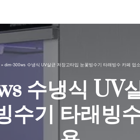
»
dim-300ws 수냉식 UV살균 저장고타입 눈꽃빙수기 타래빙수 카페 업
0ws 수냉식 U
빙수기 타래빙수
용