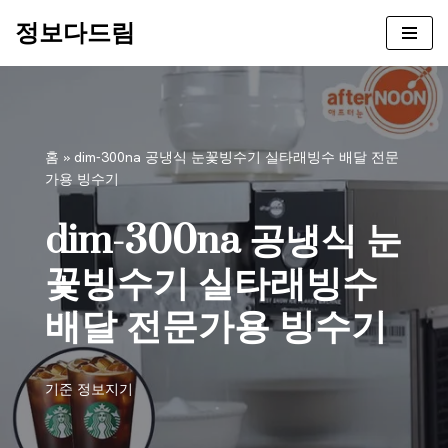
정보다드림
콘
텐
츠
로
건
홈
»
dim-300na 공냉식 눈꽃빙수기 실타래빙수 배달 전문
너
가용 빙수기
뛰
기
dim-300na 공냉식 눈
꽃빙수기 실타래빙수
배달 전문가용 빙수기
기준
정보지기