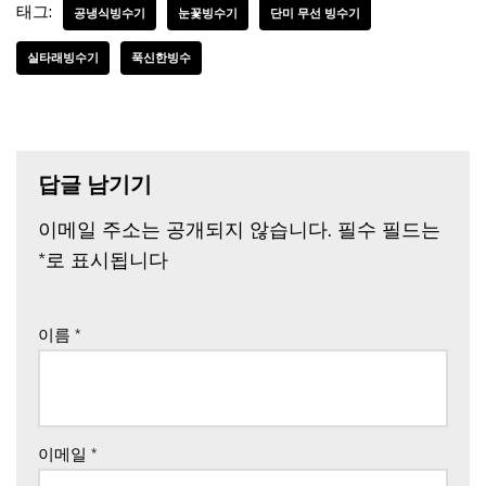
태그:
공냉식빙수기
눈꽃빙수기
단미 무선 빙수기
실타래빙수기
푹신한빙수
답글 남기기
이메일 주소는 공개되지 않습니다.
필수 필드는
*
로 표시됩니다
이름
*
이메일
*