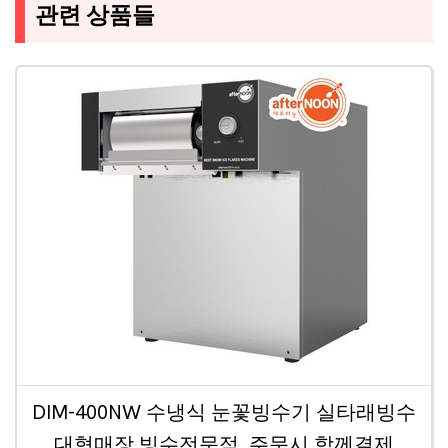
관련 상품들
DIM-400NW 수냉식 눈꽃빙수기 실타래빙수
대형매장 빙수전문점, 주문시 함께결제