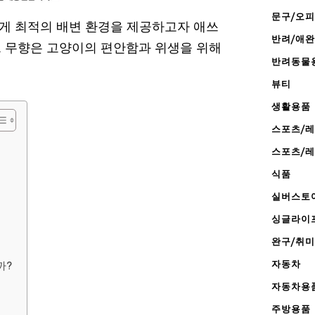
문구/오
게 최적의 배변 환경을 제공하고자 애쓰
반려/애
트 무향은 고양이의 편안함과 위생을 위해
반려동물
뷰티
생활용품
스포츠/
스포츠/
식품
실버스토
싱글라이
완구/취미
자동차
까?
자동차용
주방용품