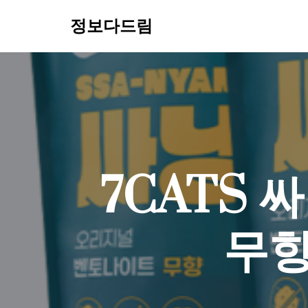
정보다드림
콘
텐
츠
로
건
너
뛰
기
7CATS
무향 