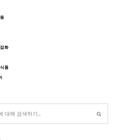
아동
/잡화
강식품
어