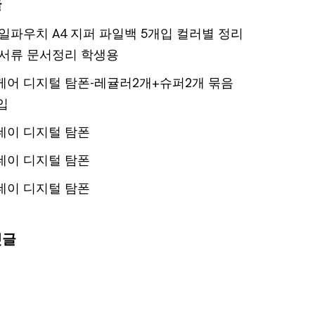
글
일파우치 A4 지퍼 파일백 5개입 컬러별 정리
서류 문서정리 학생용
어 디지털 탐폰-레귤러2개+슈퍼2개 묶음
입
데이 디지털 탐폰
데이 디지털 탐폰
데이 디지털 탐폰
댓글