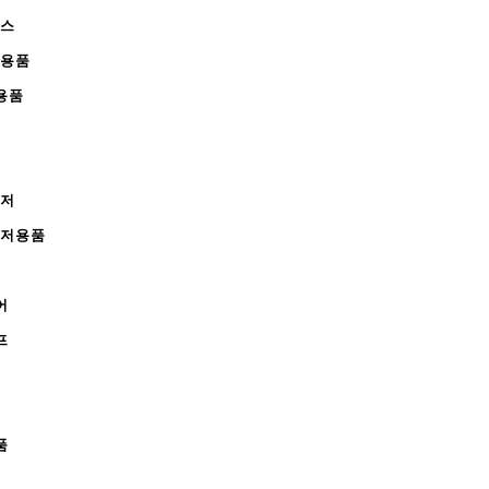
피스
완용품
용품
레저
레저용품
어
프
품