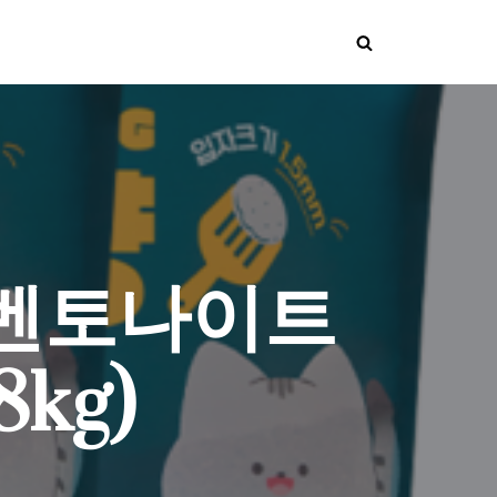
 벤토나이트
8kg)