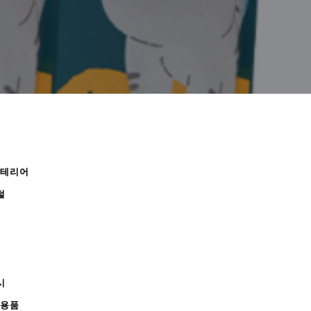
인테리어
털
시
무용품