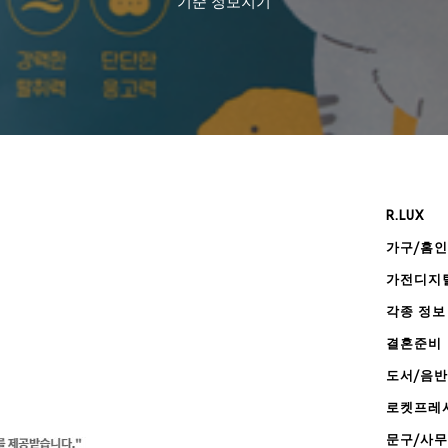
기준
정보지기
R.LUX
가구/홈
가전디지
각종 정보
결혼준비
도서/음반
로켓프레
문구/사