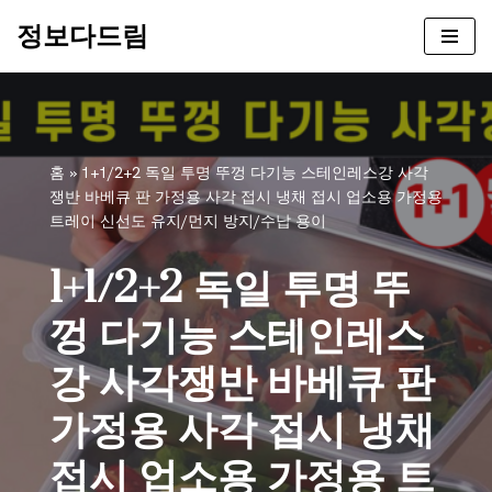
정보다드림
콘
텐
츠
로
건
홈
»
1+1/2+2 독일 투명 뚜껑 다기능 스테인레스강 사각
너
쟁반 바베큐 판 가정용 사각 접시 냉채 접시 업소용 가정용
뛰
트레이 신선도 유지/먼지 방지/수납 용이
기
1+1/2+2 독일 투명 뚜
껑 다기능 스테인레스
강 사각쟁반 바베큐 판
가정용 사각 접시 냉채
접시 업소용 가정용 트