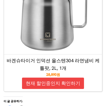
바겐슈타이거 인덕션 올스텐304 라면냄비 케
틀팟, 2L, 1개
28,890원
현재 할인중인지 확인하기
이 글 공유하기: