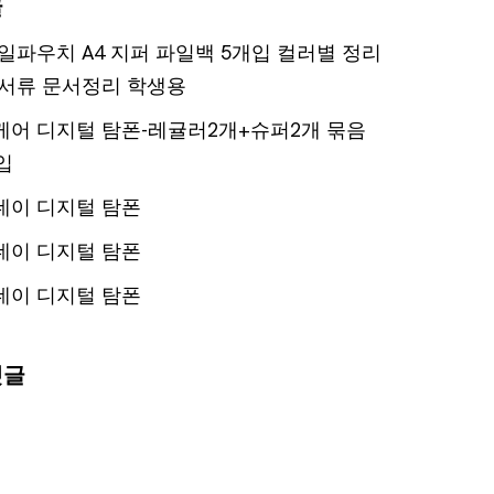
글
일파우치 A4 지퍼 파일백 5개입 컬러별 정리
서류 문서정리 학생용
어 디지털 탐폰-레귤러2개+슈퍼2개 묶음
입
데이 디지털 탐폰
데이 디지털 탐폰
데이 디지털 탐폰
댓글