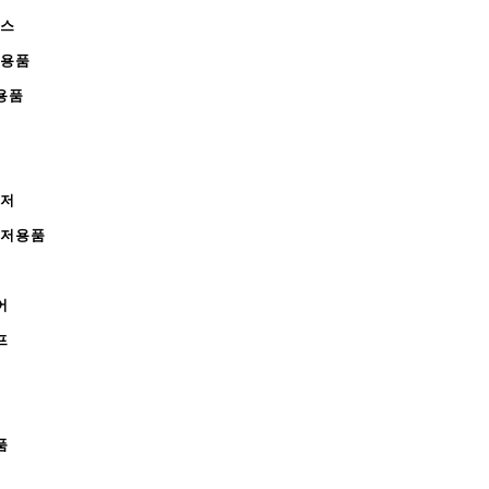
피스
완용품
용품
레저
레저용품
어
프
품