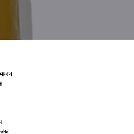
인테리어
털
시
무용품