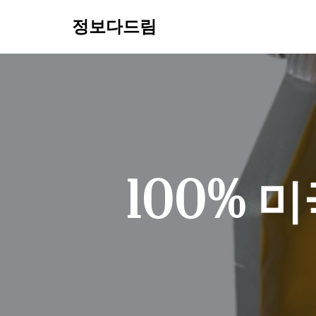
정보다드림
콘
텐
츠
로
건
너
뛰
기
100% 