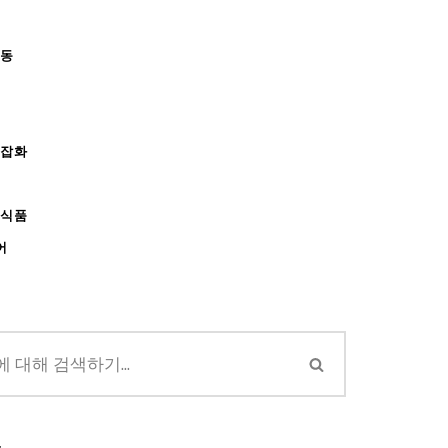
아동
/잡화
강식품
어