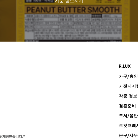
기준
정보지기
R.LUX
가구/홈
가전디지
각종 정보
결혼준비
도서/음반
로켓프레
문구/사