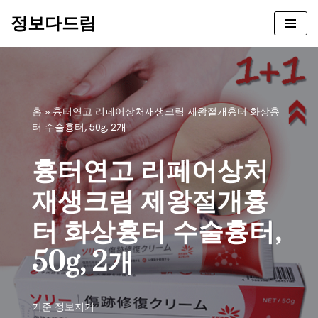
정보다드림
콘
텐
츠
로
건
홈
»
흉터연고 리페어상처재생크림 제왕절개흉터 화상흉
너
터 수술흉터, 50g, 2개
뛰
기
흉터연고 리페어상처
재생크림 제왕절개흉
터 화상흉터 수술흉터,
50g, 2개
기준
정보지기