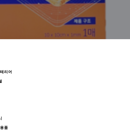
인테리어
털
시
무용품