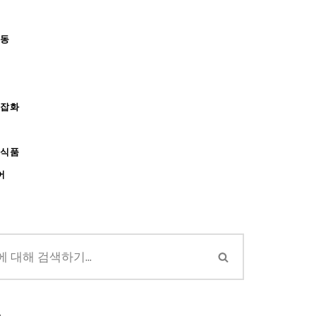
아동
/잡화
강식품
어