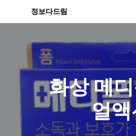
정보다드림
콘
텐
츠
로
건
너
뛰
기
화상 메디
얼액션