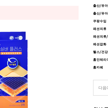
출산/유아
출산/유
쿠팡수입
패션의류
패션의류
패션잡화
헬스/건
홈인테리
홈카페