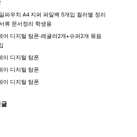
글
일파우치 A4 지퍼 파일백 5개입 컬러별 정리
서류 문서정리 학생용
어 디지털 탐폰-레귤러2개+슈퍼2개 묶음
입
데이 디지털 탐폰
데이 디지털 탐폰
데이 디지털 탐폰
댓글