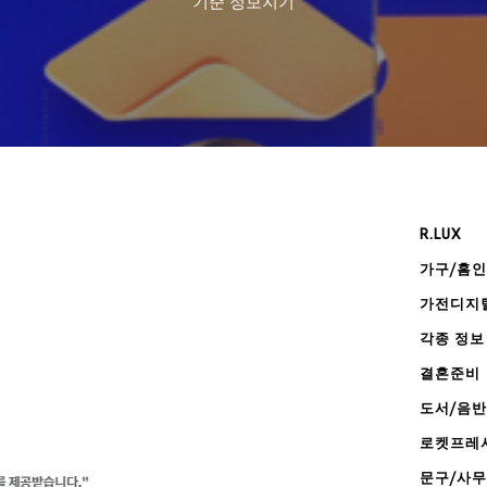
기준
정보지기
R.LUX
가구/홈
가전디지
각종 정보
결혼준비
도서/음반
로켓프레
문구/사