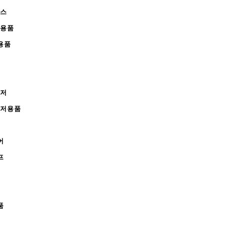
피스
완용품
용품
레저
레저용품
어
프
품