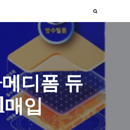
+메디폼 듀
 1매입