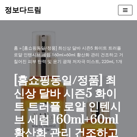
정보다드림
콘
텐
츠
로
건
홈
»
[홈쇼핑동일/정품] 최신상 달바 시즌5 화이트 트러플
너
로얄 인텐시브 세럼 160ml+60ml 황산화 관리 건조하고 거
뛰
칠어진 피부 탄력 및 윤기 광채 저자극 미스트, 220ml, 1개
기
[홈쇼핑동일/정품] 최
신상 달바 시즌5 화이
트 트러플 로얄 인텐시
브 세럼 160ml+60ml
황산화 관리 건조하고