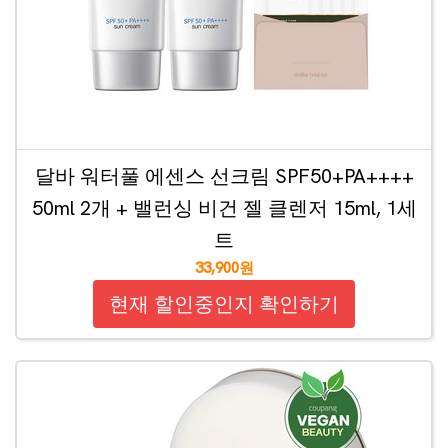
달바 워터풀 에센스 선크림 SPF50+PA++++
50ml 2개 + 밸런싱 비건 젤 클렌저 15ml, 1세
트
33,900원
현재 할인중인지 확인하기