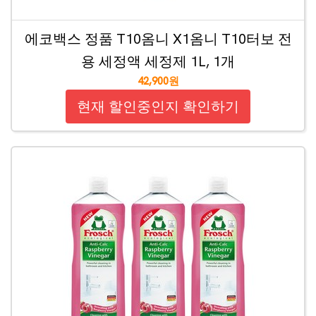
에코백스 정품 T10옴니 X1옴니 T10터보 전
용 세정액 세정제 1L, 1개
42,900원
현재 할인중인지 확인하기