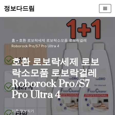
정보다드림
콘
텐
츠
로
건
홈
»
호환 로보락세제 로보락소모품 로보락걸레
너
Roborock Pro/S7 Pro Ultra 4
뛰
기
호환 로보락세제 로보
락소모품 로보락걸레
Roborock Pro/S7
Pro Ultra 4
기준
정보지기