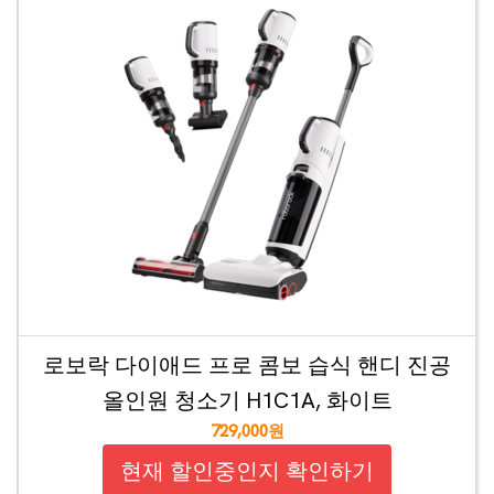
로보락 다이애드 프로 콤보 습식 핸디 진공
올인원 청소기 H1C1A, 화이트
729,000원
현재 할인중인지 확인하기