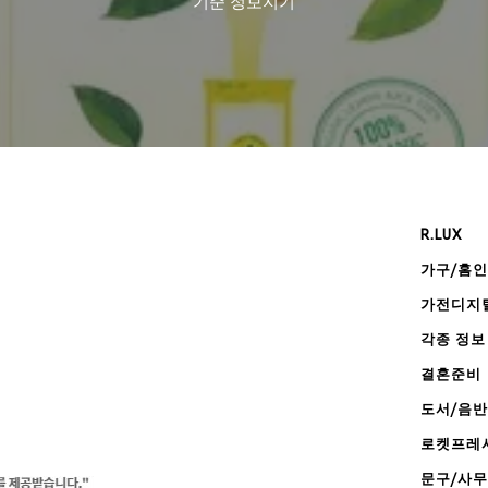
기준
정보지기
R.LUX
가구/홈
가전디지
각종 정보
결혼준비
도서/음반
로켓프레
문구/사