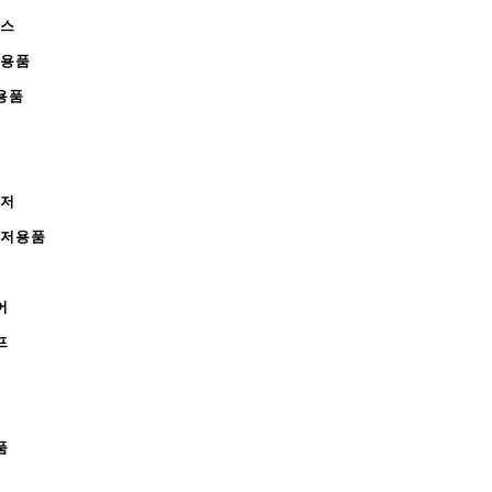
피스
완용품
용품
레저
레저용품
어
프
품