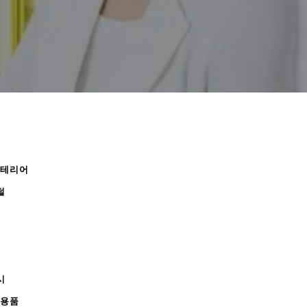
인테리어
털
시
무용품