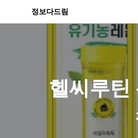
정보다드림
콘
텐
츠
로
건
너
뛰
기
헬씨루틴 