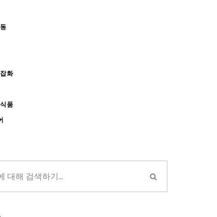
아동
/잡화
강식품
어