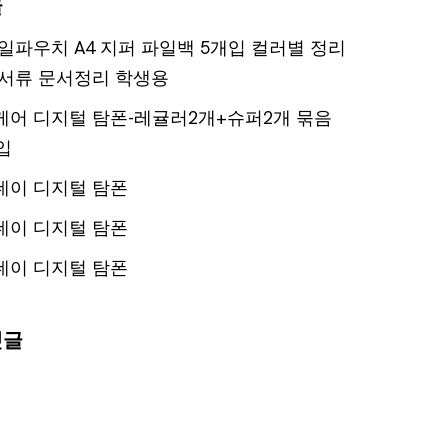
글
일파우치 A4 지퍼 파일백 5개입 컬러별 정리
서류 문서정리 학생용
어 디지털 탐폰-레귤러2개+슈퍼2개 묶음
입
데이 디지털 탐폰
데이 디지털 탐폰
데이 디지털 탐폰
댓글