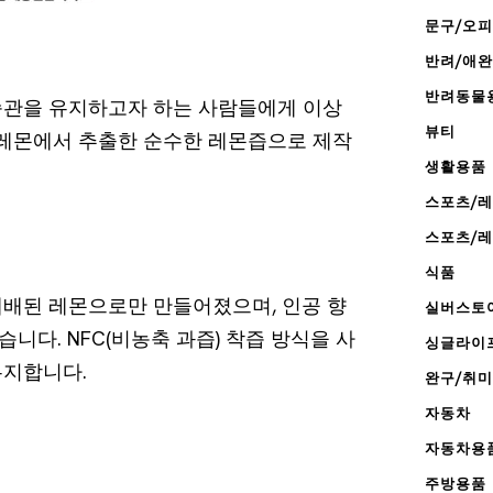
문구/오
반려/애
반려동물
습관을 유지하고자 하는 사람들에게 이상
뷰티
 레몬에서 추출한 순수한 레몬즙으로 제작
생활용품
스포츠/
스포츠/
식품
배된 레몬으로만 만들어졌으며, 인공 향
실버스토
습니다. NFC(비농축 과즙) 착즙 방식을 사
싱글라이
유지합니다.
완구/취미
자동차
자동차용
주방용품