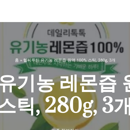
홈
»
헬씨루틴 유기농 레몬즙 원액 100% 스틱, 280g, 3개
유기농 레몬즙 원
스틱, 280g, 3