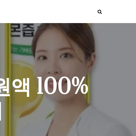
액 100%
개