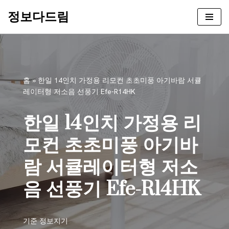
정보다드림
콘
텐
츠
로
건
홈
»
한일 14인치 가정용 리모컨 초초미풍 아기바람 서큘
너
레이터형 저소음 선풍기 Efe-R14HK
뛰
기
한일 14인치 가정용 리
모컨 초초미풍 아기바
람 서큘레이터형 저소
음 선풍기 Efe-R14HK
기준
정보지기