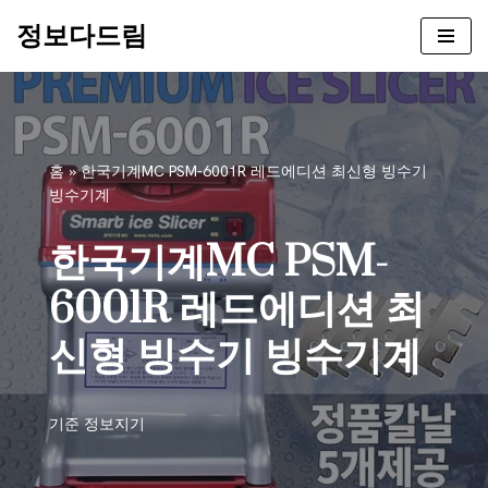
정보다드림
콘
텐
츠
로
건
홈
»
한국기계MC PSM-6001R 레드에디션 최신형 빙수기
너
빙수기계
뛰
기
한국기계MC PSM-
6001R 레드에디션 최
신형 빙수기 빙수기계
기준
정보지기