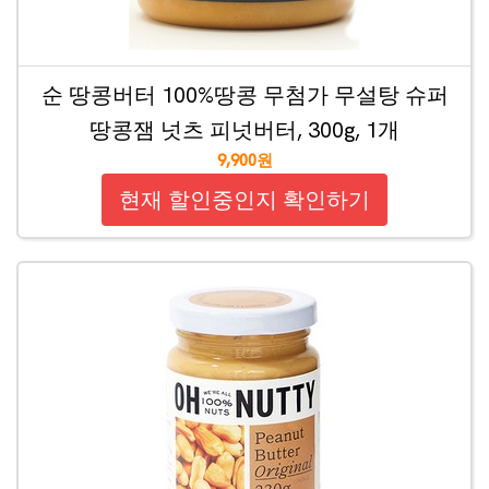
순 땅콩버터 100%땅콩 무첨가 무설탕 슈퍼
땅콩잼 넛츠 피넛버터, 300g, 1개
9,900원
현재 할인중인지 확인하기