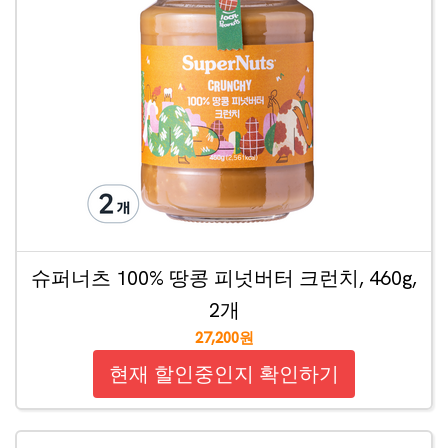
슈퍼너츠 100% 땅콩 피넛버터 크런치, 460g,
2개
27,200원
현재 할인중인지 확인하기