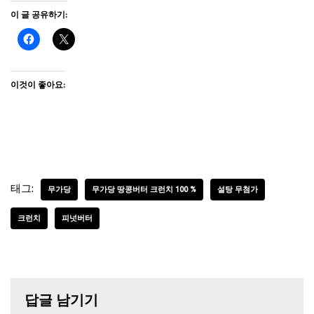
이 글 공유하기:
이것이 좋아요:
태그:
무가당
무가당 땅콩버터 크런치 100 %
설탕 무첨가
크런치
피넛버터
답글 남기기