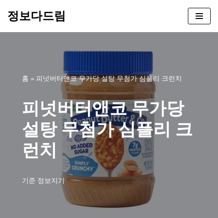
정보다드림
콘
텐
츠
로
건
홈
»
피넛버터앤코 무가당 설탕 무첨가 심플리 크런치
너
뛰
피넛버터앤코 무가당
기
설탕 무첨가 심플리 크
런치
기준
정보지기