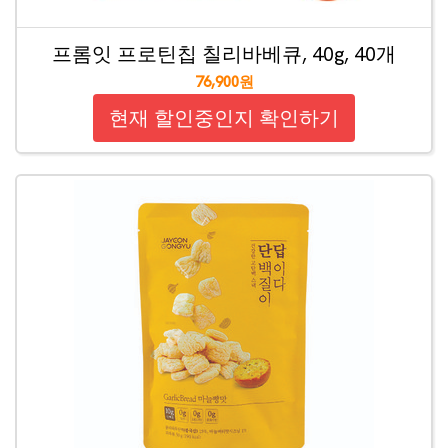
프롬잇 프로틴칩 칠리바베큐, 40g, 40개
76,900원
현재 할인중인지 확인하기