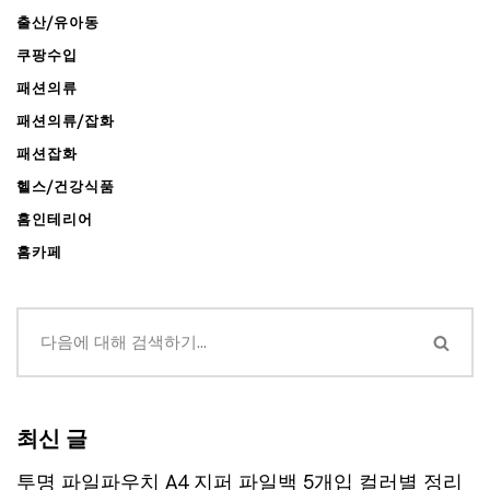
출산/유아동
쿠팡수입
패션의류
패션의류/잡화
패션잡화
헬스/건강식품
홈인테리어
홈카페
최신 글
투명 파일파우치 A4 지퍼 파일백 5개입 컬러별 정리