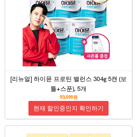
[리뉴얼] 하이뮨 프로틴 밸런스 304g 5캔 (보
틀+스푼), 5개
93,090원
현재 할인중인지 확인하기