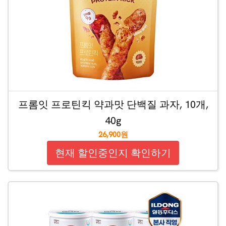
프롬잇 프로틴킥 약과맛 단백질 과자, 10개,
40g
26,900원
현재 할인중인지 확인하기