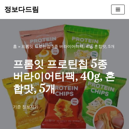
정보다드림
콘
텐
츠
로
건
홈
»
프롬잇 프로틴칩 5종 버라이어티팩, 40g, 혼합맛, 5개
너
뛰
프롬잇 프로틴칩 5종
기
버라이어티팩, 40g, 혼
합맛, 5개
기준
정보지기