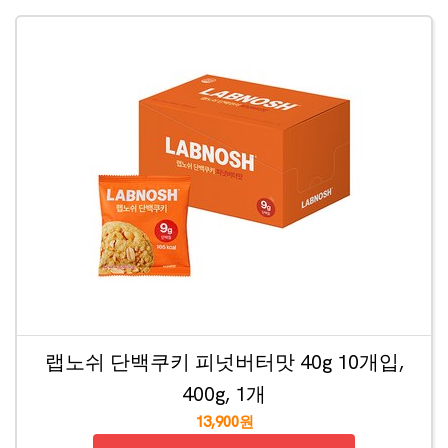
랩노쉬 단백쿠키 피넛버터맛 40g 10개입,
400g, 1개
13,900원