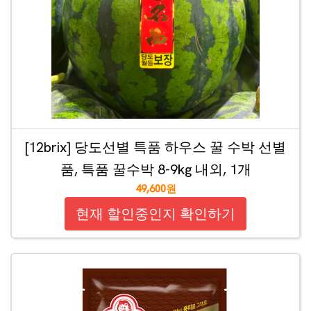
[12brix] 당도선별 특품 하우스 꿀 수박 선별
품, 특품 꿀수박 8-9kg 내외, 1개
49,600원
현재 할인중인지 확인하기