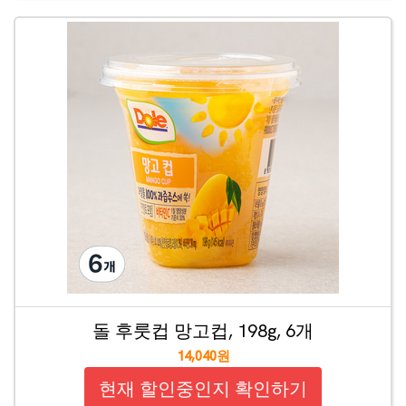
돌 후룻컵 망고컵, 198g, 6개
14,040원
현재 할인중인지 확인하기