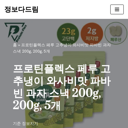
정보다드림
콘
텐
츠
로
건
홈
»
프로틴플렉스 페루 고추냉이 와사비맛 파바빈 과자
너
스낵 200g, 200g, 5개
뛰
기
프로틴플렉스 페루 고
추냉이 와사비맛 파바
빈 과자 스낵 200g,
200g, 5개
기준
정보지기