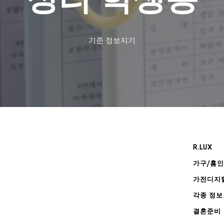
기준
정보지기
R.LUX
가구/홈
가전디지
각종 정보
결혼준비