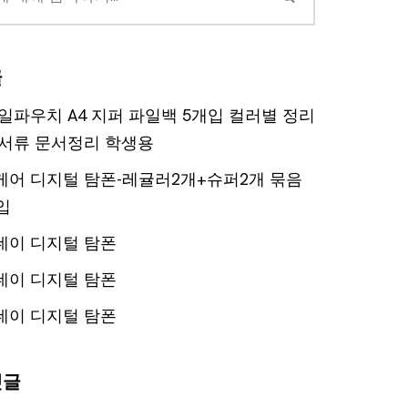
글
일파우치 A4 지퍼 파일백 5개입 컬러별 정리
서류 문서정리 학생용
어 디지털 탐폰-레귤러2개+슈퍼2개 묶음
입
데이 디지털 탐폰
데이 디지털 탐폰
데이 디지털 탐폰
댓글