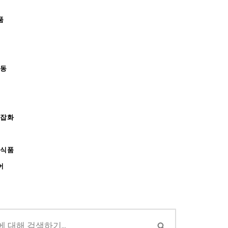
품
아동
/잡화
강식품
어