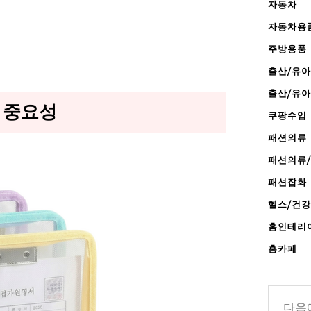
자동차
자동차용
주방용품
출산/유아
출산/유
 중요성
쿠팡수입
패션의류
패션의류
패션잡화
헬스/건
홈인테리
홈카페