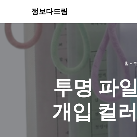
정보다드림
콘
텐
츠
로
건
너
홈
»
투
뛰
기
투명 파일
개입 컬러