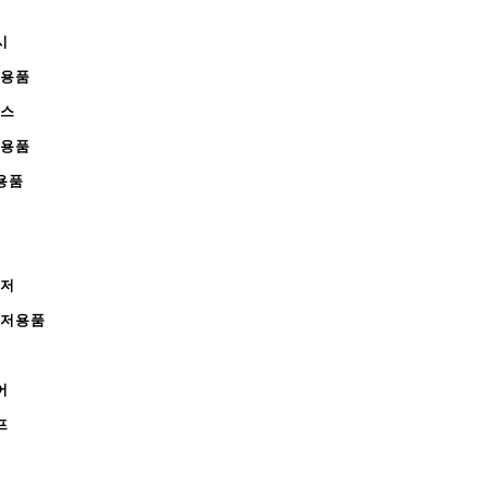
시
무용품
피스
완용품
용품
레저
레저용품
어
프