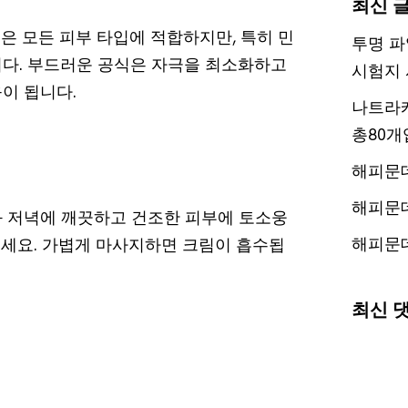
최신 
림은 모든 피부 타입에 적합하지만, 특히 민
투명 파
다. 부드러운 공식은 자극을 최소화하고
시험지 
이 됩니다.
나트라케
총80개
해피문
해피문
과 저녁에 깨끗하고 건조한 피부에 토소웅
해피문
바르세요. 가볍게 마사지하면 크림이 흡수됩
최신 