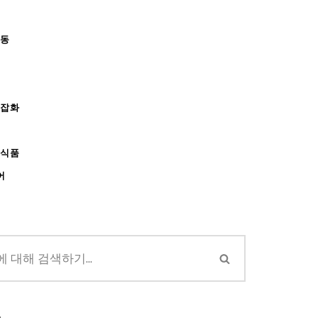
아동
/잡화
강식품
어