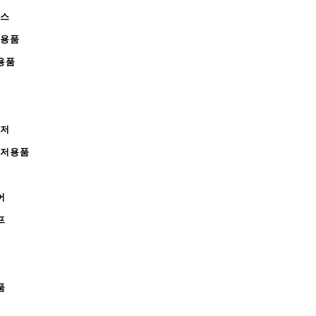
피스
완용품
용품
레저
레저용품
어
프
품