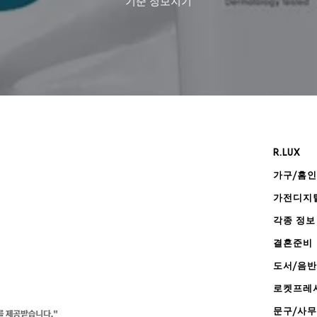
기준
정보지기
R.LUX
가구/홈
가전디지
각종 정보
결혼준비
도서/음반
로켓프레
문구/사