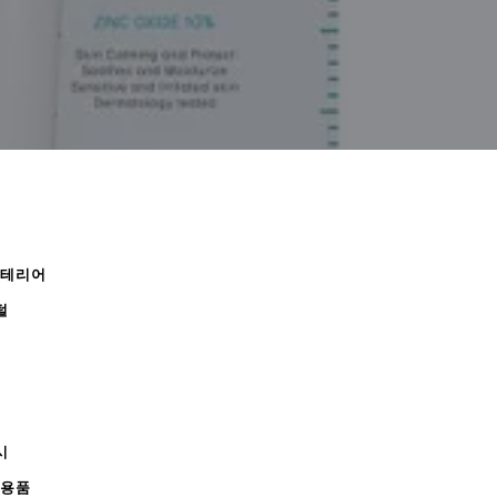
인테리어
털
시
무용품