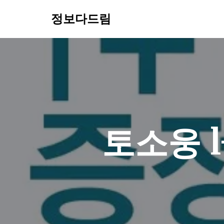
정보다드림
콘
텐
츠
로
건
너
뛰
기
토소웅 