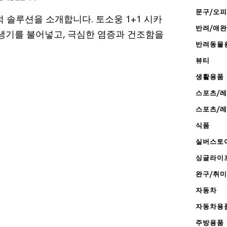
문구/오
 솔루션을 소개합니다. 토소웅 1+1 시카
반려/애
 생기를 불어넣고, 극심한 염증과 건조함을
반려동물
뷰티
생활용품
스포츠/
스포츠/
식품
실버스토
싱글라이
완구/취미
자동차
자동차용
주방용품