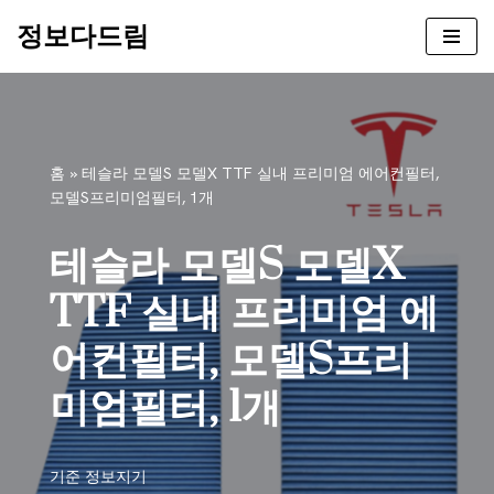
정보다드림
콘
텐
츠
로
건
홈
»
테슬라 모델S 모델X TTF 실내 프리미엄 에어컨필터,
너
모델S프리미엄필터, 1개
뛰
기
테슬라 모델S 모델X
TTF 실내 프리미엄 에
어컨필터, 모델S프리
미엄필터, 1개
기준
정보지기