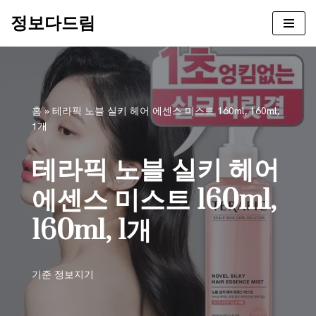
정보다드림
콘
텐
츠
로
건
홈
»
테라픽 노블 실키 헤어 에센스 미스트 160ml, 160ml,
너
1개
뛰
기
테라픽 노블 실키 헤어
에센스 미스트 160ml,
160ml, 1개
기준
정보지기