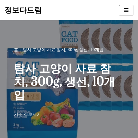
정보다드림
콘
텐
츠
로
건
홈
»
탐사 고양이 사료 참치, 300g, 생선, 10개입
너
뛰
탐사 고양이 사료 참
기
치, 300g, 생선, 10개
입
기준
정보지기