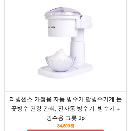
리빙센스 가정용 자동 빙수기 팥빙수기계 눈
꽃빙수 건강 간식, 전자동 빙수기, 빙수기 +
빙수용 그릇 2p
34,800원