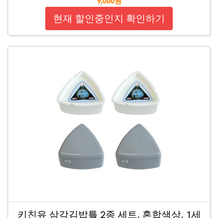
9,000원
현재 할인중인지 확인하기
키친유 삼각김밥틀 2종 세트, 혼합색상, 1세