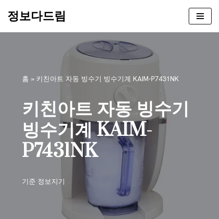
정보다드림
콘
텐
츠
로
건
홈
»
키친아트 자동 빙수기 빙수기계 KAIM-P7431NK
너
뛰
키친아트 자동 빙수기
기
빙수기계 KAIM-
P7431NK
기준
정보지기