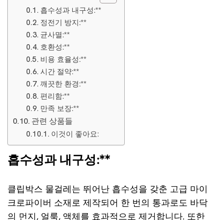
흡수성과 내구성:**
정전기 방지:**
균사멸:**
호환성:**
비용 효율성:**
시간 절약:**
깨끗한 환경:**
편리함:**
만족 보장:**
관련 상품들
이것이 좋아요:
흡수성과 내구성:**
클립박스 물걸레는 뛰어난 흡수성을 갖춘 고급 마이
크로파이버 소재로 제작되어 한 번의 통과로도 바닥
의 먼지, 얼룩, 액체를 효과적으로 제거합니다. 또한