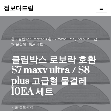
정보다드림
콘
텐
츠
로
건
홈
»
클립박스 로보락 호환 S7 maxv ultra / S8 plus 고급
너
형 물걸레 10EA 세트
뛰
기
클립박스 로보락 호환
S7 maxv ultra / S8
plus 고급형 물걸레
10EA 세트
기준
정보지기