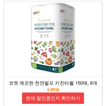
코멧 깨끗한 천연펄프 키친타월 150매, 8개
6,490원
현재 할인중인지 확인하기