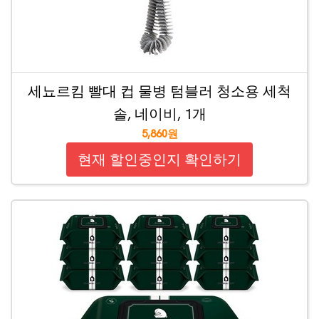
세뇨르킴 빨대 컵 물병 텀블러 청소용 세척
솔, 네이비, 1개
5,860원
현재 할인중인지 확인하기