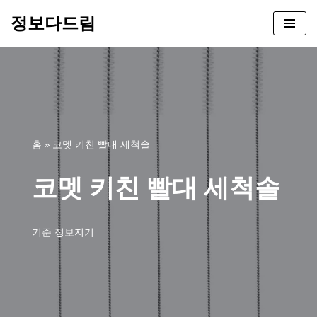
정보다드림
콘
텐
츠
로
건
너
뛰
홈
»
코멧 키친 빨대 세척솔
기
코멧 키친 빨대 세척솔
기준
정보지기