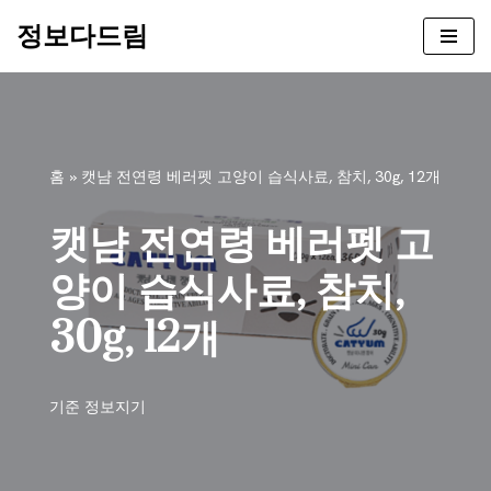
정보다드림
콘
텐
츠
로
건
홈
»
캣냠 전연령 베러펫 고양이 습식사료, 참치, 30g, 12개
너
뛰
캣냠 전연령 베러펫 고
기
양이 습식사료, 참치,
30g, 12개
기준
정보지기