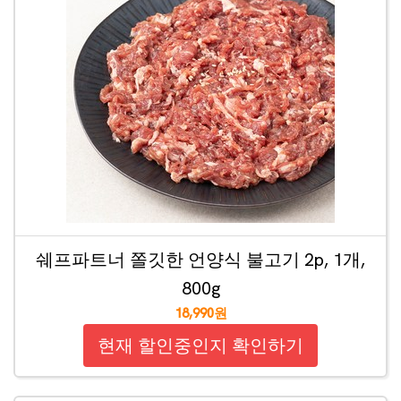
쉐프파트너 쫄깃한 언양식 불고기 2p, 1개,
800g
18,990원
현재 할인중인지 확인하기