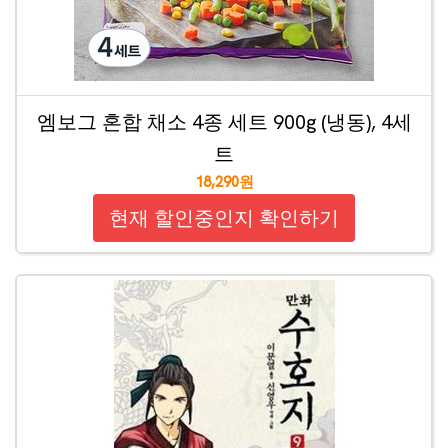
엠보그 혼합 채소 4종 세트 900g (냉동), 4세
트
18,290원
현재 할인중인지 확인하기