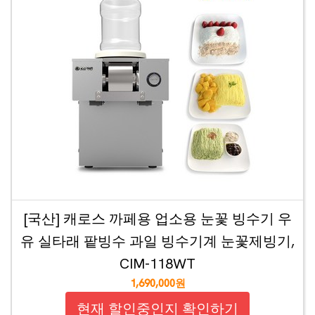
[국산] 캐로스 까페용 업소용 눈꽃 빙수기 우
유 실타래 팥빙수 과일 빙수기계 눈꽃제빙기,
CIM-118WT
1,690,000원
현재 할인중인지 확인하기