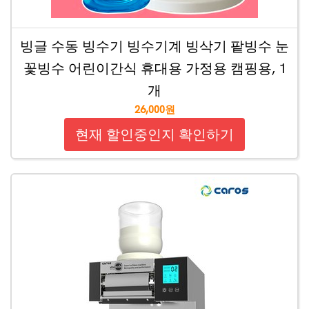
빙글 수동 빙수기 빙수기계 빙삭기 팥빙수 눈
꽃빙수 어린이간식 휴대용 가정용 캠핑용, 1
개
26,000원
현재 할인중인지 확인하기