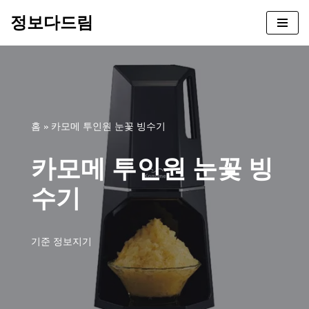
정보다드림
콘
텐
츠
로
건
너
홈
»
카모메 투인원 눈꽃 빙수기
뛰
기
카모메 투인원 눈꽃 빙
수기
기준
정보지기