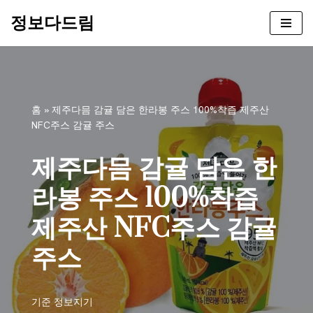
정보다드림
콘
텐
츠
로
건
홈
»
제주다믐 감귤 담은 한라봉 주스 100%착즙 제주산
너
NFC주스 감귤 주스
뛰
기
제주다믐 감귤 담은 한
라봉 주스 100%착즙
제주산 NFC주스 감귤
주스
기준
정보지기