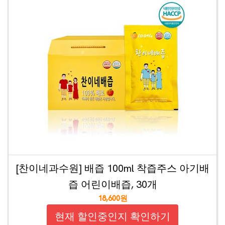
[찬이네과수원] 배즙 100ml 착즙주스 아기배
즙 어린이배즙, 30개
18,600원
현재 할인중인지 확인하기