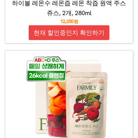
하이볼 레몬수 레몬즙 레몬 착즙 원액 주스
쥬스, 2개, 280ml
12,250원
현재 할인중인지 확인하기