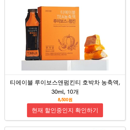
티에이블 루이보스앤펌킨티 호박차 농축액,
30ml, 10개
8,500원
현재 할인중인지 확인하기