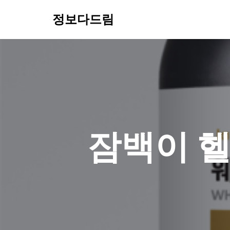
정보다드림
콘
텐
츠
로
건
너
뛰
기
잠백이 헬