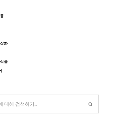
아동
/잡화
강식품
어