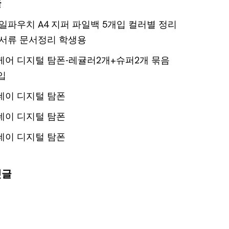
글
일파우치 A4 지퍼 파일백 5개입 컬러별 정리
서류 문서정리 학생용
어 디지털 탐폰-레귤러2개+슈퍼2개 묶음
입
데이 디지털 탐폰
데이 디지털 탐폰
데이 디지털 탐폰
댓글