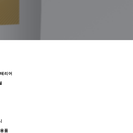
인테리어
털
시
무용품