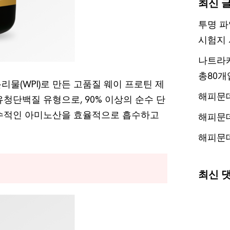
최신 
투명 파
시험지 
나트라케
총80개
물(WPI)로 만든 고품질 웨이 프로틴 제
해피문
유청단백질 유형으로, 90% 이상의 순수 단
필수적인 아미노산을 효율적으로 흡수하고
해피문
해피문
최신 