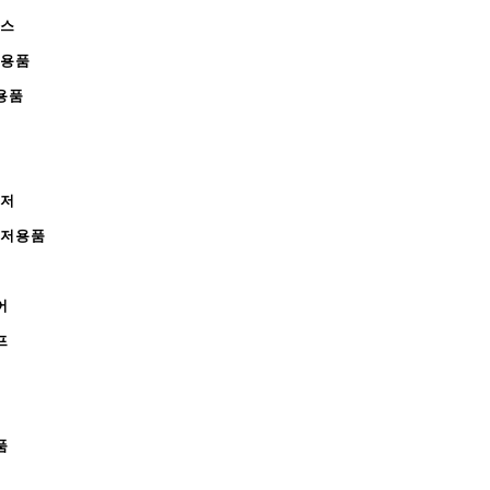
피스
완용품
용품
레저
레저용품
어
프
품