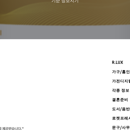
기준
정보지기
R.LUX
가구/홈
가전디지
각종 정보
결혼준비
도서/음반
로켓프레
문구/사