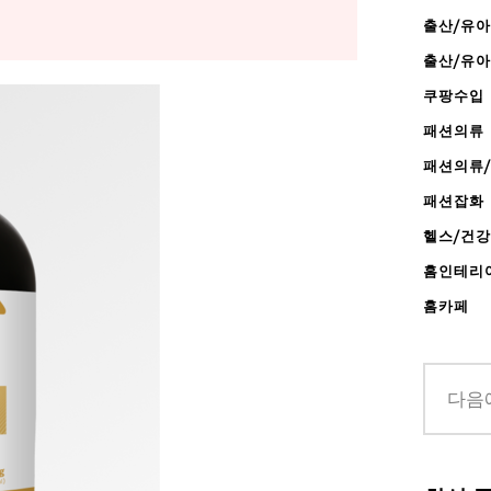
출산/유아
출산/유
쿠팡수입
패션의류
패션의류
패션잡화
헬스/건
홈인테리
홈카페