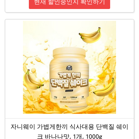
현재 할인중인지 확인하기
자니웨이 가볍게한끼 식사대용 단백질 쉐이
크 바나나맛, 1개, 1000g