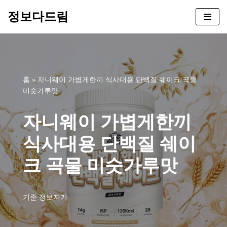
정보다드림
콘
텐
츠
로
건
홈
»
자니웨이 가볍게한끼 식사대용 단백질 쉐이크 곡물
너
미숫가루맛
뛰
기
자니웨이 가볍게한끼
식사대용 단백질 쉐이
크 곡물 미숫가루맛
기준
정보지기