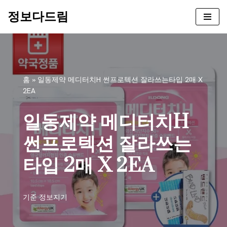
정보다드림
콘
텐
츠
로
건
홈
»
일동제약 메디터치H 썬프로텍션 잘라쓰는타입 2매 X
너
2EA
뛰
기
일동제약 메디터치H
썬프로텍션 잘라쓰는
타입 2매 X 2EA
기준
정보지기