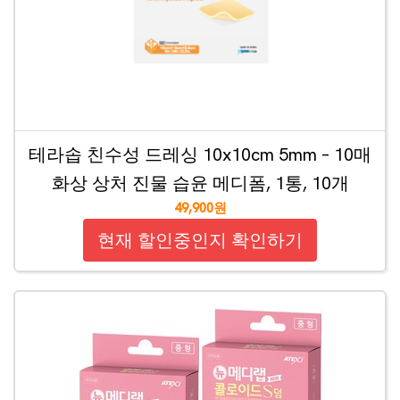
테라솝 친수성 드레싱 10x10cm 5mm – 10매
화상 상처 진물 습윤 메디폼, 1통, 10개
49,900원
현재 할인중인지 확인하기