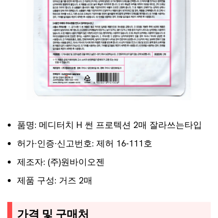
품명: 메디터치 H 썬 프로텍션 2매 잘라쓰는타입
허가∙인증∙신고번호: 제허 16-111호
제조자: (주)원바이오젠
제품 구성: 거즈 2매
가격 및 구매처