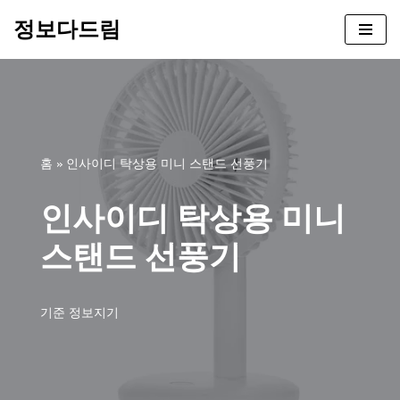
정보다드림
콘
텐
츠
로
건
너
홈
»
인사이디 탁상용 미니 스탠드 선풍기
뛰
기
인사이디 탁상용 미니
스탠드 선풍기
기준
정보지기