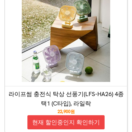
라이프썸 충전식 탁상 선풍기(LFS-HA26) 4종
택1 (C타입), 라일락
22,900원
현재 할인중인지 확인하기