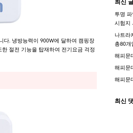
최신 
투명 파
시험지 
나트라케
니다. 냉방능력이 900W에 달하여 캠핑장
총80개
또한 절전 기능을 탑재하여 전기요금 걱정
해피문
해피문
해피문
최신 