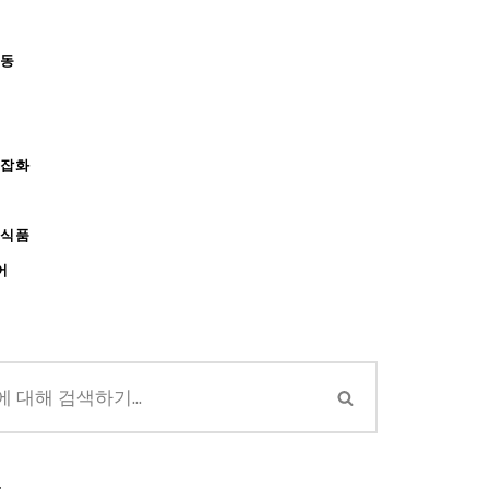
아동
/잡화
강식품
어