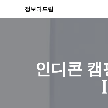
정보다드림
콘
텐
츠
로
건
너
뛰
기
인디콘 캠