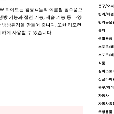
문구/오
30W 화이트는 캠핑객들의 여름철 필수품으
반려/애
냉방 기능과 절전 기능, 제습 기능 등 다양
반려동물
 냉방환경을 만들어 줍니다. 또한 리모컨
뷰티
리하게 사용할 수 있습니다.
생활용품
스포츠/
스포츠/
식품
실버스토
싱글라이
완구/취미
자동차
자동차용
주방용품