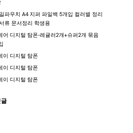
글
일파우치 A4 지퍼 파일백 5개입 컬러별 정리
서류 문서정리 학생용
어 디지털 탐폰-레귤러2개+슈퍼2개 묶음
입
데이 디지털 탐폰
데이 디지털 탐폰
데이 디지털 탐폰
댓글