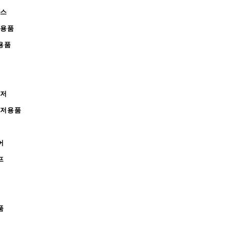
피스
완용품
용품
레저
레저용품
어
프
품