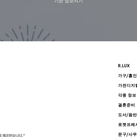
기준
정보지기
R.LUX
가구/홈
가전디지
각종 정보
결혼준비
도서/음반
로켓프레
문구/사