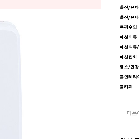
출산/유아
출산/유
쿠팡수입
패션의류
패션의류
패션잡화
헬스/건
홈인테리
홈카페