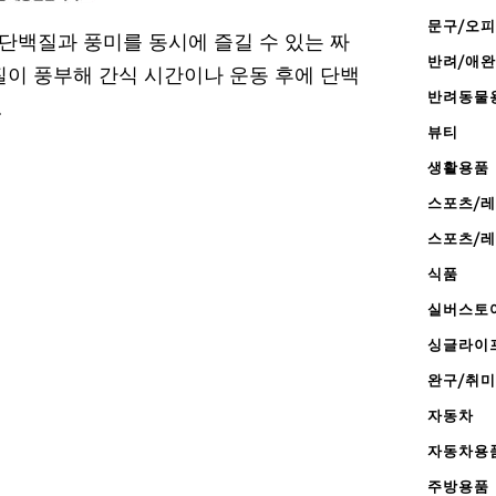
문구/오
단백질과 풍미를 동시에 즐길 수 있는 짜
반려/애
질이 풍부해 간식 시간이나 운동 후에 단백
반려동물
.
뷰티
생활용품
스포츠/
스포츠/
식품
실버스토
싱글라이
완구/취미
자동차
자동차용
주방용품