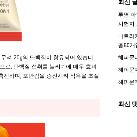
최신 
투명 파
시험지 
나트라케
총80개
무려 20g의 단백질이 함유되어 있습니
해피문
양으로, 단백질 섭취를 늘리기에 매우 효과
해피문
 촉진하며, 포만감을 증진시켜 식욕을 조절
해피문
최신 