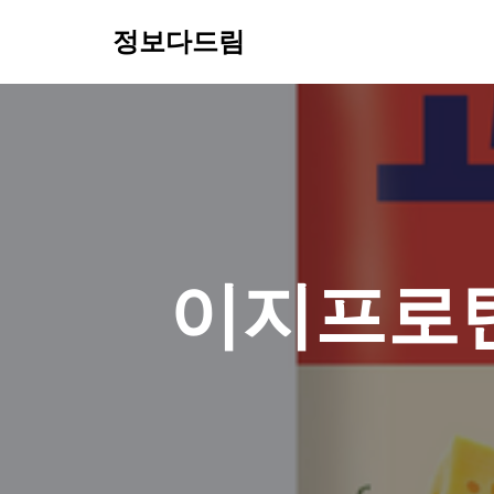
정보다드림
콘
텐
츠
로
건
너
뛰
기
이지프로틴