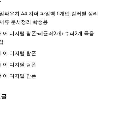
글
일파우치 A4 지퍼 파일백 5개입 컬러별 정리
서류 문서정리 학생용
어 디지털 탐폰-레귤러2개+슈퍼2개 묶음
입
데이 디지털 탐폰
데이 디지털 탐폰
데이 디지털 탐폰
댓글