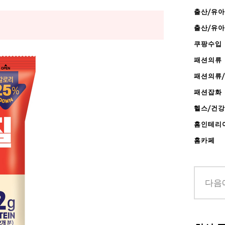
출산/유아
출산/유
쿠팡수입
패션의류
패션의류
패션잡화
헬스/건
홈인테리
홈카페