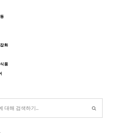
아동
/잡화
강식품
어