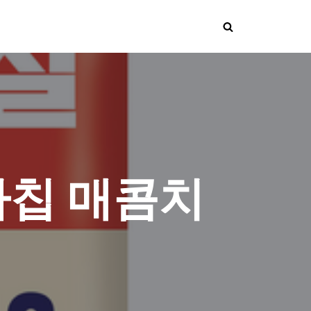
자칩 매콤치