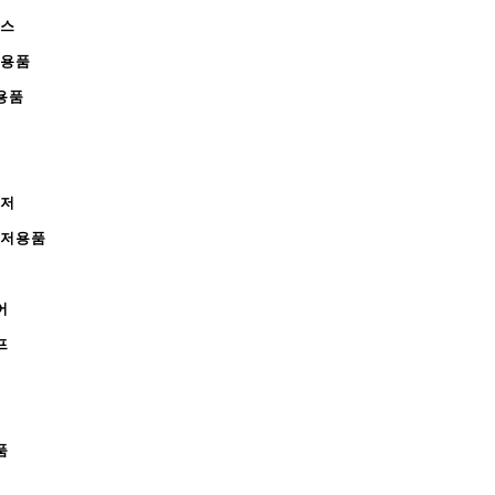
피스
완용품
용품
레저
레저용품
어
프
품