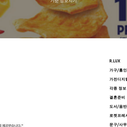
기준
정보지기
R.LUX
가구/홈
가전디지
각종 정보
결혼준비
도서/음반
로켓프레
문구/사