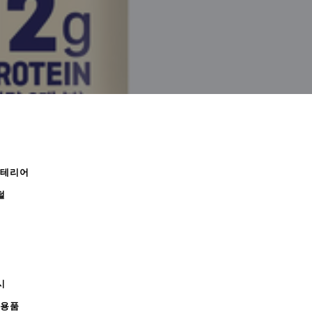
인테리어
털
시
무용품