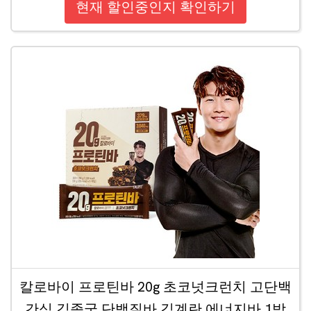
현재 할인중인지 확인하기
칼로바이 프로틴바 20g 초코넛크런치 고단백
간식 김종국 단백질바 김계란 에너지바 1박