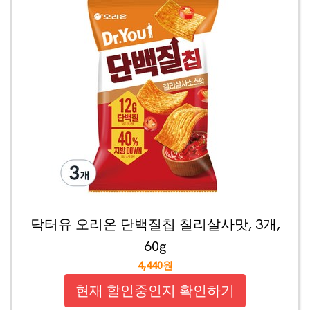
닥터유 오리온 단백질칩 칠리살사맛, 3개,
60g
4,440원
현재 할인중인지 확인하기