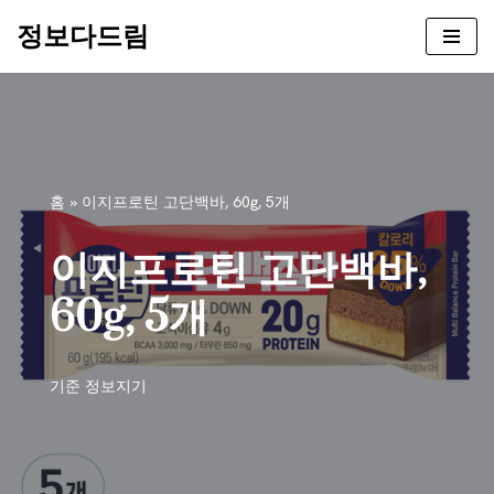
정보다드림
콘
텐
츠
로
건
너
홈
»
이지프로틴 고단백바, 60g, 5개
뛰
기
이지프로틴 고단백바,
60g, 5개
기준
정보지기