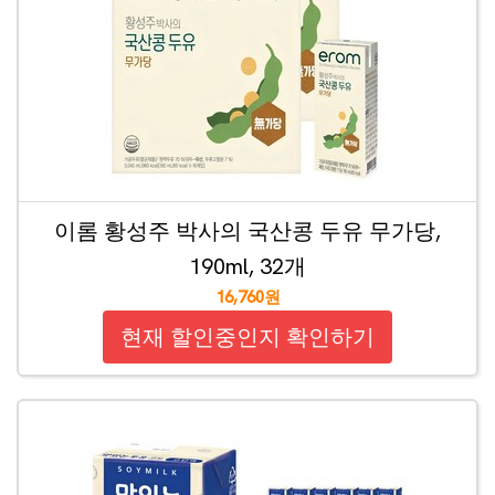
이롬 황성주 박사의 국산콩 두유 무가당,
190ml, 32개
16,760원
현재 할인중인지 확인하기