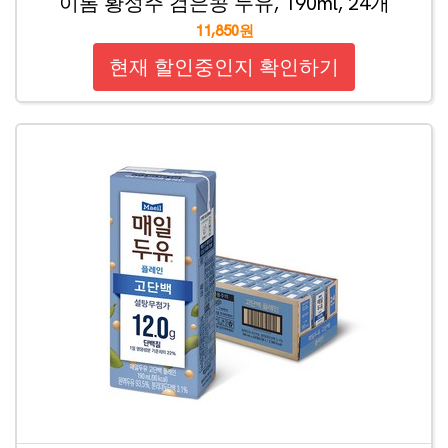
이롬 황성주 검은콩 두유, 190ml, 24개
11,850원
현재 할인중인지 확인하기