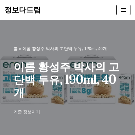
정보다드림
콘
텐
츠
로
건
홈
»
이롬 황성주 박사의 고단백 두유, 190ml, 40개
너
뛰
이롬 황성주 박사의 고
기
단백 두유, 190ml, 40
개
기준
정보지기