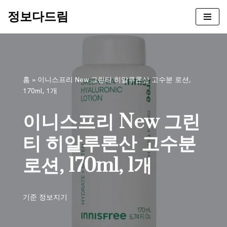
정보다드림
콘
텐
츠
로
건
홈
»
이니스프리 New 그린티 히알루론산 고수분 로션,
너
170ml, 1개
뛰
기
이니스프리 New 그린
티 히알루론산 고수분
로션, 170ml, 1개
기준
정보지기