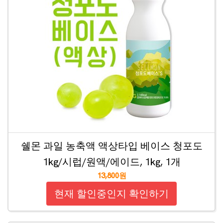
쉘몬 과일 농축액 액상타입 베이스 청포도
1kg/시럽/원액/에이드, 1kg, 1개
13,800원
현재 할인중인지 확인하기