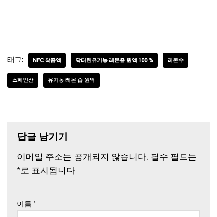
태그:
NFC 착즙액
닥터린유기농 레몬즙 원액 100 %
레몬수
스페인산
유기농 레몬 즙 원액
답글 남기기
이메일 주소는 공개되지 않습니다.
필수 필드는
*
로 표시됩니다
이름
*