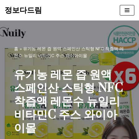
정보다드림
콘
텐
츠
로
건
홈
»
유기농 레몬 즙 원액 스페인산 스틱형 NFC 착즙액 레
너
몬수 뉴일리 비타민C 주스 와이아이몰
뛰
기
유기농 레몬 즙 원액
스페인산 스틱형 NFC
착즙액 레몬수 뉴일리
비타민C 주스 와이아
이몰