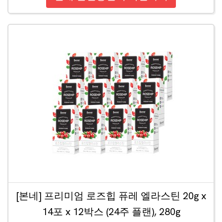
[본네] 프리미엄 로즈힙 퓨레 엘라스틴 20g x
14포 x 12박스 (24주 플랜), 280g