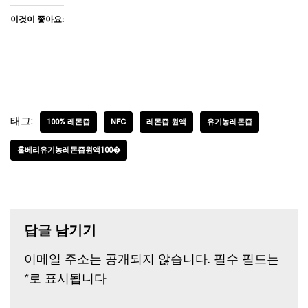
이것이 좋아요:
태그:
100% 레몬즙
NFC
레몬즙 원액
유기농레몬즙
홀베리유기농레몬즙원액100�
답글 남기기
이메일 주소는 공개되지 않습니다.
필수 필드는
*
로 표시됩니다