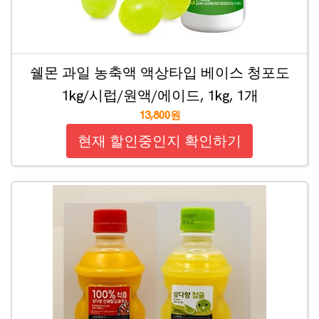
쉘몬 과일 농축액 액상타입 베이스 청포도
1kg/시럽/원액/에이드, 1kg, 1개
13,800원
현재 할인중인지 확인하기