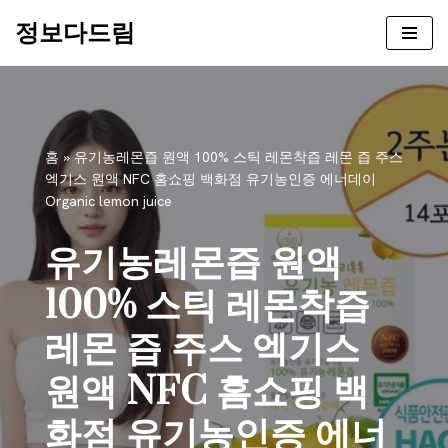
정보다드림
콘
텐
츠
로
건
홈
»
유기농레몬즙 원액 100% 스틱 레몬착즙 레몬 즙 주스
너
엑기스 원액 NFC 홈쇼핑 백화점 유기농인증 에너데이
뛰
Organic lemon juice
기
유기농레몬즙 원액
100% 스틱 레몬착즙
레몬 즙 주스 엑기스
원액 NFC 홈쇼핑 백
화점 유기농인증 에너