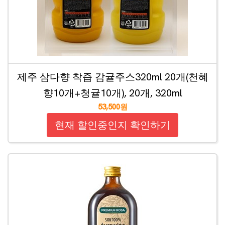
제주 삼다향 착즙 감귤주스320ml 20개(천혜
향10개+청귤10개), 20개, 320ml
53,500원
현재 할인중인지 확인하기