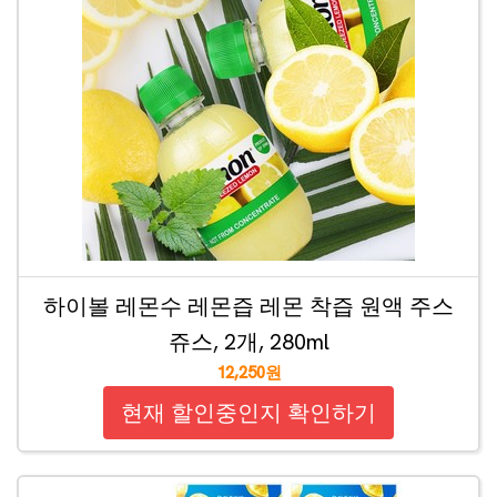
하이볼 레몬수 레몬즙 레몬 착즙 원액 주스
쥬스, 2개, 280ml
12,250원
현재 할인중인지 확인하기