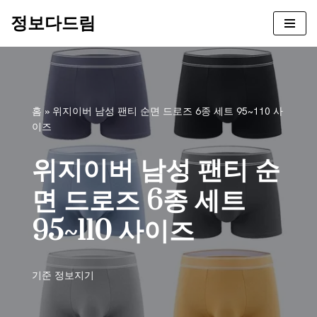
정보다드림
콘
텐
츠
로
건
홈
»
위지이버 남성 팬티 순면 드로즈 6종 세트 95~110 사
너
이즈
뛰
기
위지이버 남성 팬티 순
면 드로즈 6종 세트
95~110 사이즈
기준
정보지기