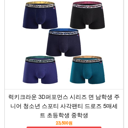
럭키크라운 3D퍼포먼스 시리즈 면 남학생 주
니어 청소년 스포티 사각팬티 드로즈 5매세
트 초등학생 중학생
23,500원