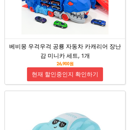
베비몽 우걱우걱 공룡 자동차 카캐리어 장난
감 미니카 세트, 1개
26,900원
현재 할인중인지 확인하기