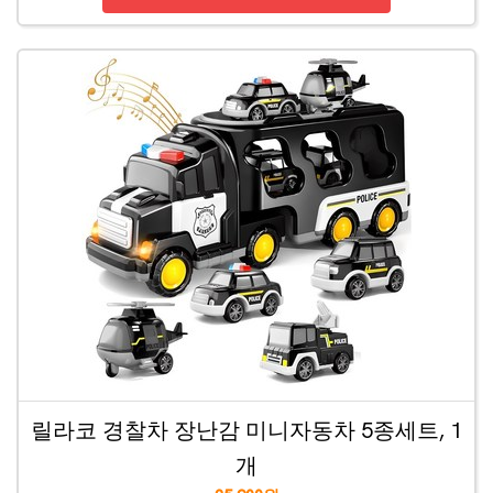
릴라코 경찰차 장난감 미니자동차 5종세트, 1
개