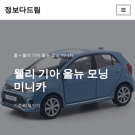
정보다드림
콘
텐
츠
로
건
너
홈
»
웰리 기아 올뉴 모닝 미니카
뛰
기
웰리 기아 올뉴 모닝
미니카
기준
정보지기