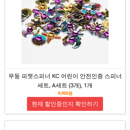
무둥 피젯스피너 KC 어린이 안전인증 스피너
세트, A세트 (3개), 1개
9,900원
현재 할인중인지 확인하기