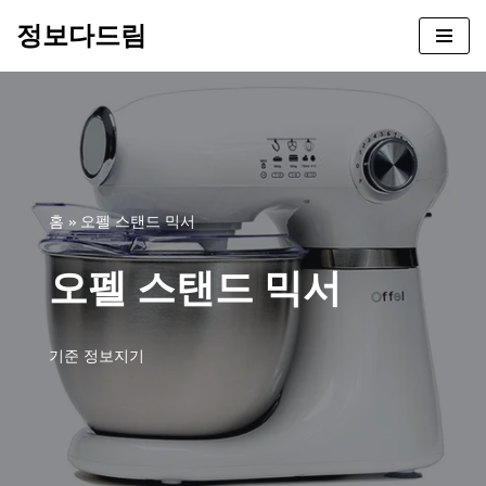
정보다드림
콘
텐
츠
로
건
너
뛰
홈
»
오펠 스탠드 믹서
기
오펠 스탠드 믹서
기준
정보지기