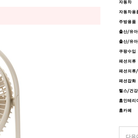
자동차
자동차용
주방용품
출산/유아
출산/유
쿠팡수입
패션의류
패션의류
패션잡화
헬스/건
홈인테리
홈카페