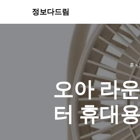
정보다드림
콘
텐
츠
로
건
너
홈
»
뛰
기
오아 라운
터 휴대용