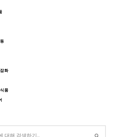
품
아동
/잡화
강식품
어