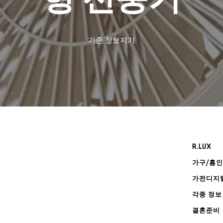
기준
정보지기
R.LUX
가구/홈
가전디지
각종 정보
결혼준비