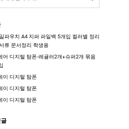
글
일파우치 A4 지퍼 파일백 5개입 컬러별 정리
서류 문서정리 학생용
어 디지털 탐폰-레귤러2개+슈퍼2개 묶음
입
데이 디지털 탐폰
데이 디지털 탐폰
데이 디지털 탐폰
댓글