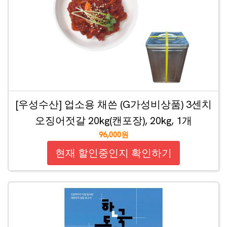
[우성수산] 업소용 채쓴 (G가성비상품) 3센치
오징어젓갈 20kg(캔포장), 20kg, 1개
96,000원
현재 할인중인지 확인하기