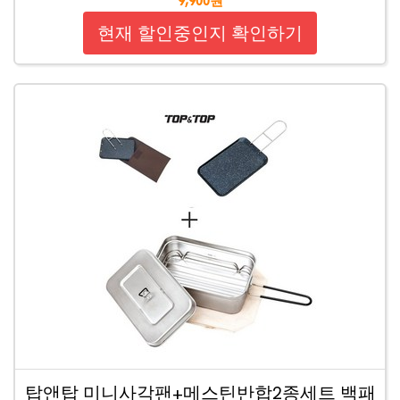
9,900원
현재 할인중인지 확인하기
탑앤탑 미니사각팬+메스틴반합2종세트 백패