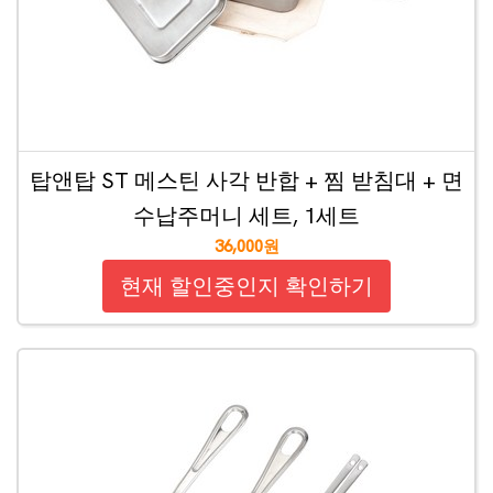
탑앤탑 ST 메스틴 사각 반합 + 찜 받침대 + 면
수납주머니 세트, 1세트
36,000원
현재 할인중인지 확인하기