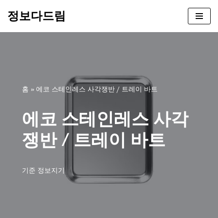
정보다드림
콘
텐
츠
로
건
너
홈
»
에코 스테인레스 사각쟁반 / 트레이 바트
뛰
기
에코 스테인레스 사각
쟁반 / 트레이 바트
기준
정보지기