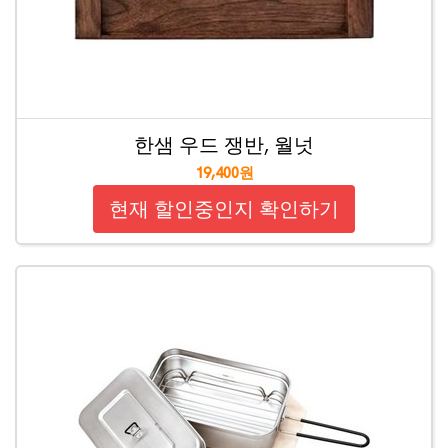
한샘 우드 쟁반, 월넛
19,400원
현재 할인중인지 확인하기