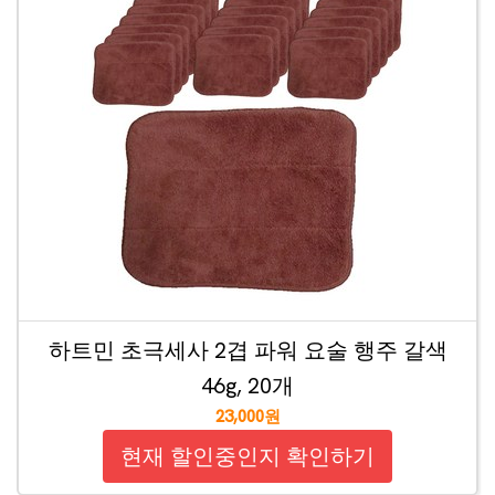
하트민 초극세사 2겹 파워 요술 행주 갈색
46g, 20개
23,000원
현재 할인중인지 확인하기